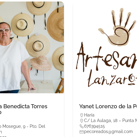
a Benedicta Torres
Yanet Lorenzo de la 
o
Haría
C/ La Aulaga, 18 – Punta 
676394515
 Mosegue, 9 - Pto. Del
pecoreados@gmail.com
n