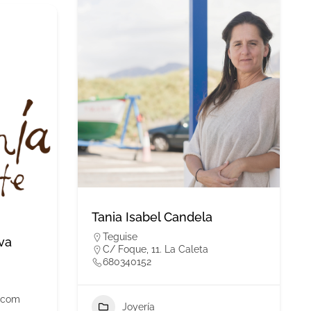
Tania Isabel Candela
Teguise
va
C/ Foque, 11. La Caleta
680340152
l.com
Joyería