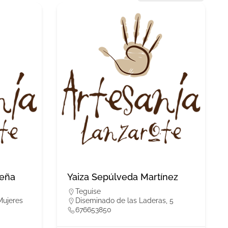
Peña
Yaiza Sepúlveda Martínez
Teguise
Mujeres
Diseminado de las Laderas, 5
676653850