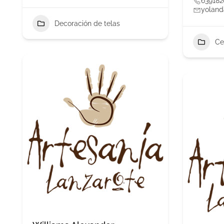
639182
yoland
Decoración de telas
Ce