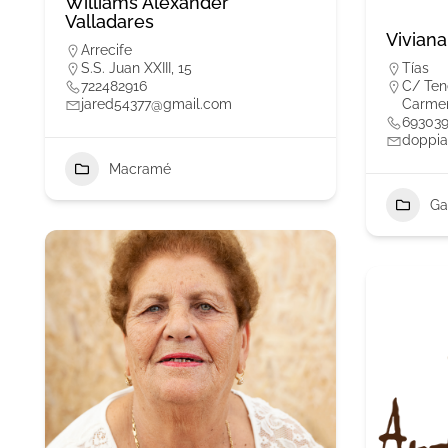
Williams Alexander
Valladares
Viviana
Arrecife
S.S. Juan XXIII, 15
Tías
722482916
C/ Tene
jared54377@gmail.com
Carme
69303
doppia
Macramé
Ga