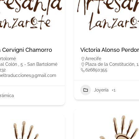
a Cervigni Chamorro
Victoria Alonso Perd
rtolomé
Arrecife
bal Colón , 5 - San Bartolomé
Plaza de la Constitución, 1.
232
626850355
oeltraducciones@gmail.com
Joyería
+1
rámica