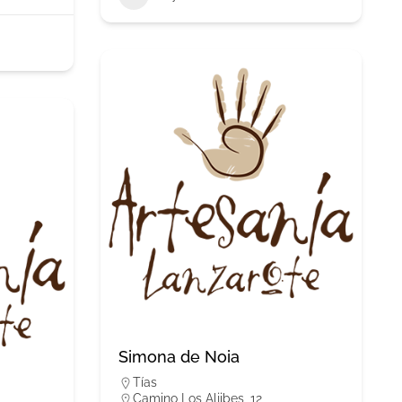
Simona de Noia
Tías
Camino Los Aljibes, 12