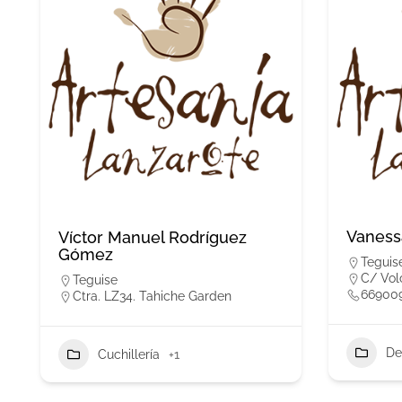
Vaness
Víctor Manuel Rodríguez
Gómez
Teguis
C/ Vol
Teguise
66900
Ctra. LZ34. Tahiche Garden
De
Cuchillería
+1