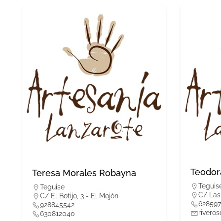
Teodor
Teresa Morales Robayna
Teguis
Teguise
C/ Las
C/ El Botijo, 3 - El Mojón
628597
928845542
rivero
630812040