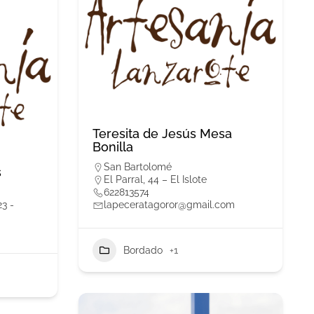
Teresita de Jesús Mesa
Bonilla
San Bartolomé
s
El Parral, 44 – El Islote
622813574
3 -
lapeceratagoror@gmail.com
Bordado
+1