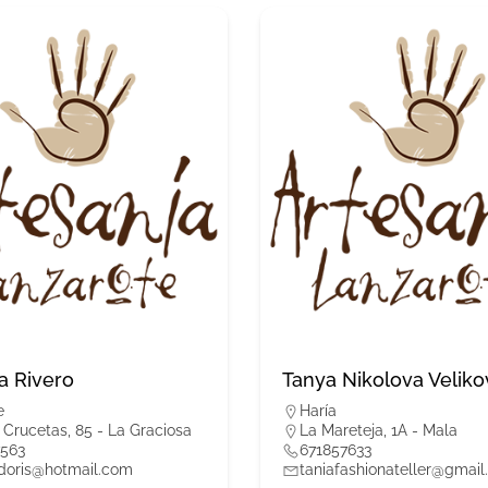
a Rivero
Tanya Nikolova Veliko
e
Haría
 Crucetas, 85 - La Graciosa
La Mareteja, 1A - Mala
563
671857633
sdoris@hotmail.com
taniafashionateller@gmai