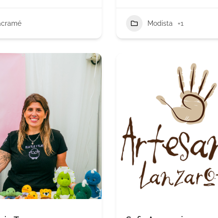
cramé
Modista
+1