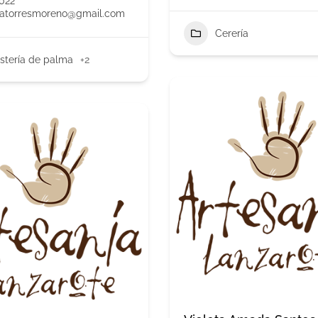
022
atorresmoreno@gmail.com
Cerería
stería de palma
+2