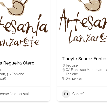
Tineyfe Suarez Fonte
a Regueira Otero
Teguise
e
C/ Francisco Maldonado, 2
cán, 5 - Tahiche
Tahiche
9216
639424425
coración de cristal
Cantería