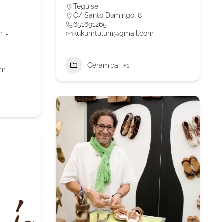
Teguise
C/ Santo Domingo, 8
651691265
kukumtulum@gmail.com
1 -
Cerámica
+1
om