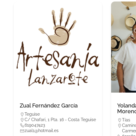
Zual Fernández García
Yoland
Moren
Teguise
C/ Chafari, 1 Pta. 16 - Costa Teguise
Tías
619047423
Camino
zual1@hotmail.es
Carme