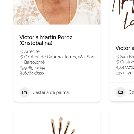
Victoria Martín Perez
(Cristobalina)
Victori
Arrecife
San Ba
C/ Alcalde Cabrera Torres, 28 - San
Cristo
Bartolomé
613379
928520644
vickyn
676438333
Ce
Cestería de palma