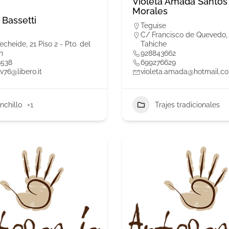
Violeta Amada Santos
Morales
 Bassetti
Teguise
C/ Francisco de Quevedo, 
cheide, 21 Piso 2 - Pto. del
Tahiche
n
928843662
9538
699276629
v76@libero.it
violeta.amada@hotmail.c
nchillo
+1
Trajes tradicionales