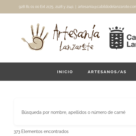
Saltar
928 81 01 00 Ext 2175, 2128 y 2141
|
artesania@cabildodelanzarote.co
al
contenido
INICIO
ARTESANOS/AS
Búsqueda por nombre, apellidos o número de carné
373
Elementos encontrados