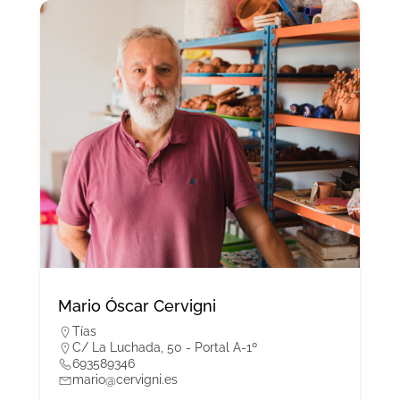
Mario Óscar Cervigni
Tías
C/ La Luchada, 50 - Portal A-1º
693589346
mario@cervigni.es