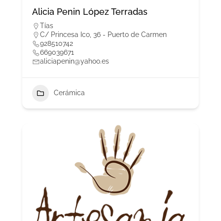
Alicia Penin López Terradas
Tías
C/ Princesa Ico, 36 - Puerto de Carmen
928510742
669039671
aliciapenin@yahoo.es
Cerámica