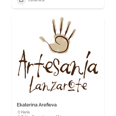
Cerámica
Ekaterina Arefieva
Haría