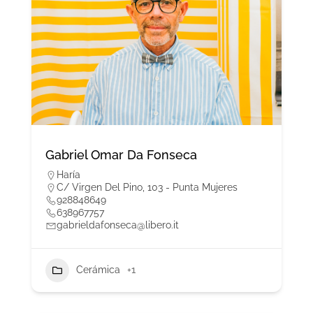
Gabriel Omar Da Fonseca
Haría
C/ Virgen Del Pino, 103 - Punta Mujeres
928848649
638967757
gabrieldafonseca@libero.it
Cerámica
+1