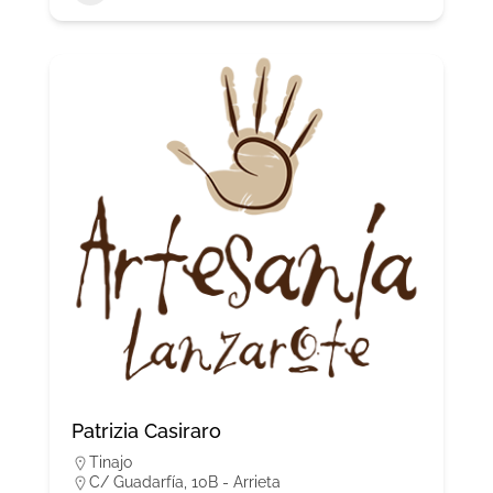
Patrizia Casiraro
Tinajo
C/ Guadarfía, 10B - Arrieta