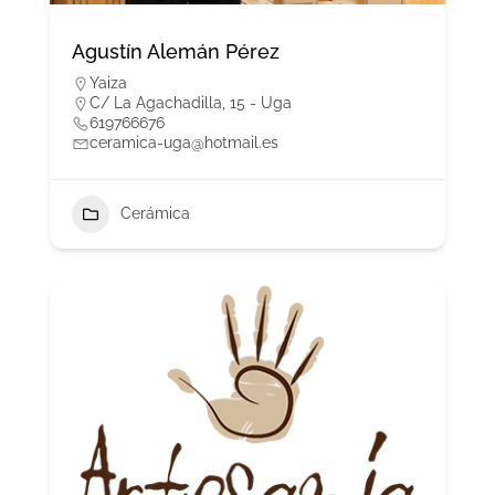
Agustín Alemán Pérez
Yaiza
C/ La Agachadilla, 15 - Uga
619766676
ceramica-uga@hotmail.es
Cerámica