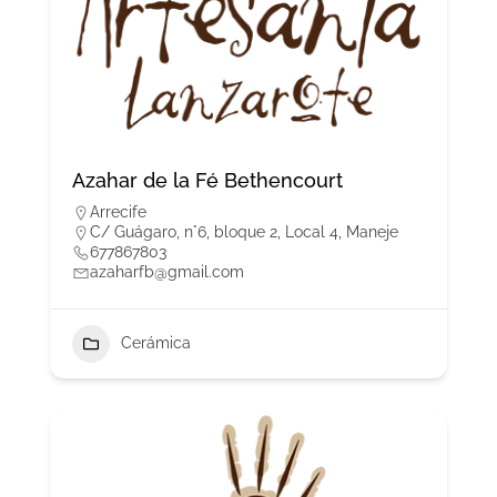
Azahar de la Fé Bethencourt
Arrecife
C/ Guágaro, n°6, bloque 2, Local 4, Maneje
677867803
azaharfb@gmail.com
Cerámica