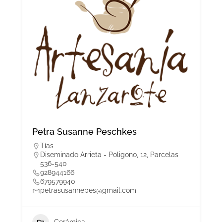
Petra Susanne Peschkes
Tías
Diseminado Arrieta - Poligono, 12, Parcelas
536-540
928944166
679579940
petrasusannepes@gmail.com