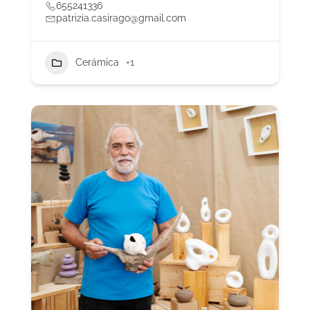
655241336
patrizia.casirago@gmail.com
Cerámica
+1