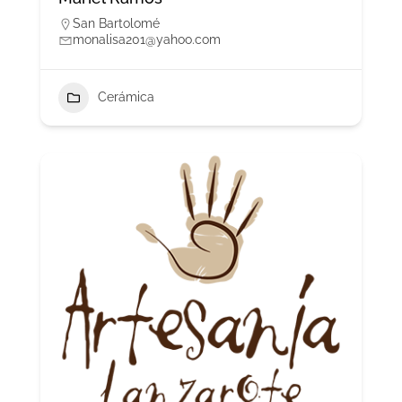
San Bartolomé
monalisa201@yahoo.com
Cerámica