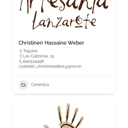
Christinen Hassaine Weber
Teguise
Las Cabreras, 15
640524498
atelier_christineweber@gmx.en
Cerámica