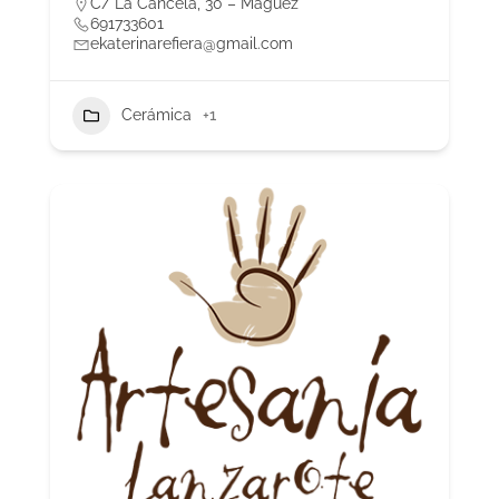
C/ La Cancela, 30 – Máguez
691733601
ekaterinarefiera@gmail.com
Cerámica
+1