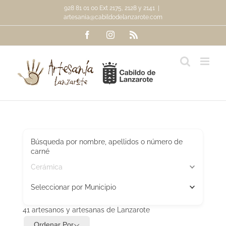
Saltar
928 81 01 00 Ext 2175, 2128 y 2141
|
al
artesania@cabildodelanzarote.com
contenido
Facebook
Instagram
Rss
Búsqueda por nombre, apellidos o número de
carné
Cerámica
Seleccionar por Municipio
41
artesanos y artesanas de Lanzarote
Ordenar Por