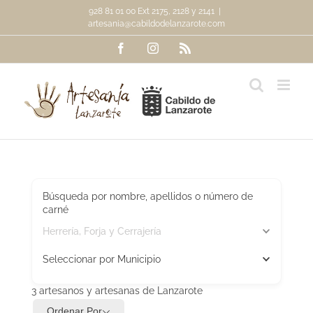
Saltar
928 81 01 00 Ext 2175, 2128 y 2141
|
al
artesania@cabildodelanzarote.com
contenido
Facebook
Instagram
Rss
Búsqueda por nombre, apellidos o número de
carné
Herrería, Forja y Cerrajería
Seleccionar por Municipio
3
artesanos y artesanas de Lanzarote
Ordenar Por