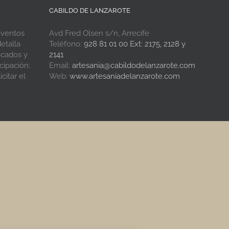
CABILDO DE LANZAROTE
eventos
Avd Fred Olsen s/n, Arrecife
etalla
Teléfono:
928 81 01 00 Ext: 2175, 2128 y
ocados y
2141
cipación;
Email:
artesania@cabildodelanzarote.com
citar el
Web:
www.artesaniadelanzarote.com