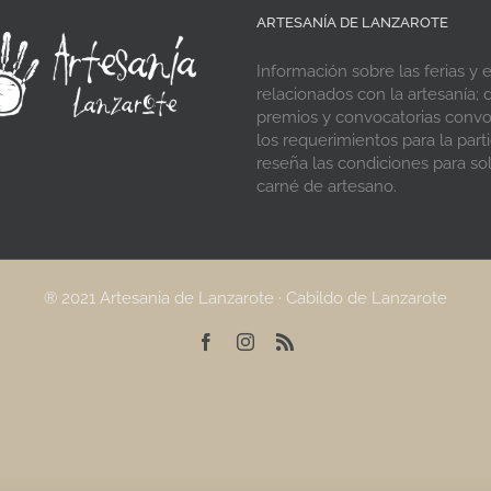
ARTESANÍA DE LANZAROTE
Información sobre las ferias y 
relacionados con la artesanía; d
premios y convocatorias conv
los requerimientos para la parti
reseña las condiciones para soli
carné de artesano.
® 2021 Artesania de Lanzarote · Cabildo de Lanzarote
Facebook
Instagram
Rss