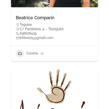
Beatrice Comparin
Teguise
C/ Pardelera, 4 – Teseguite
636676439
bitbea75@gmail.com
Cerería
+1