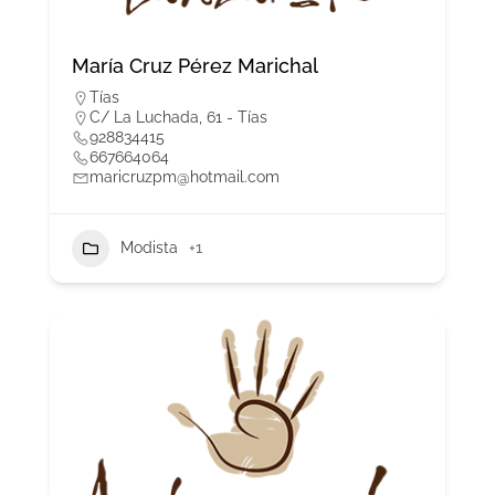
María Cruz Pérez Marichal
Tías
C/ La Luchada, 61 - Tías
928834415
667664064
maricruzpm@hotmail.com
Modista
+1