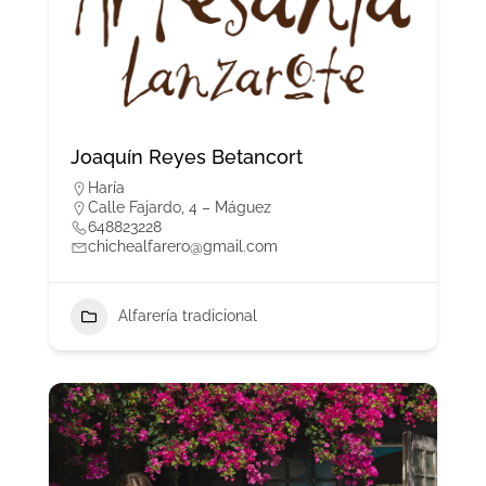
Joaquín Reyes Betancort
Haría
Calle Fajardo, 4 – Máguez
648823228
chichealfarero@gmail.com
Alfarería tradicional