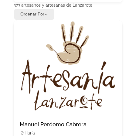
373
artesanos y artesanas de Lanzarote
Ordenar Por
Manuel Perdomo Cabrera
Haría