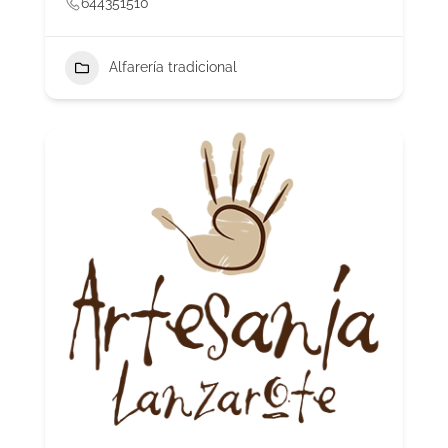
644351510
Alfarería tradicional