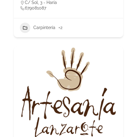
C/ Sol, 3 - Haría
679081087
Carpintería
+2