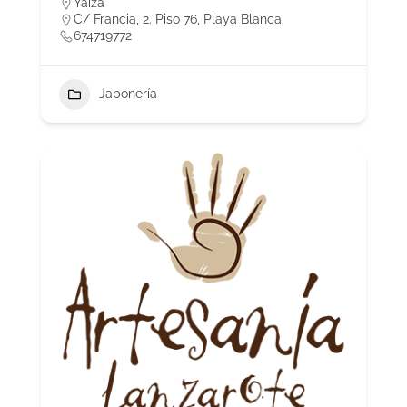
Yaiza
C/ Francia, 2. Piso 76, Playa Blanca
674719772
Jabonería