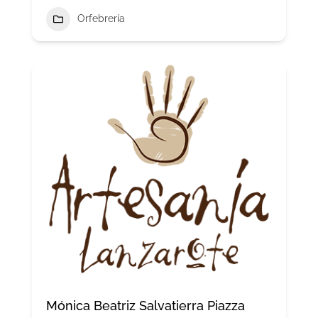
Orfebrería
Mónica Beatriz Salvatierra Piazza