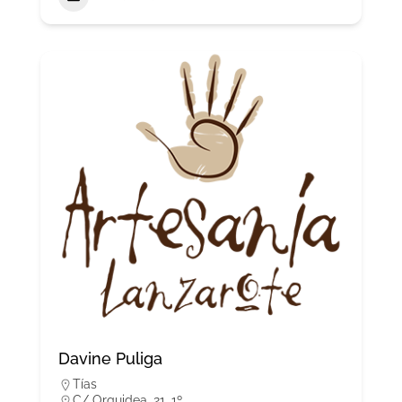
Davine Puliga
Tías
C/ Orquidea, 21. 1º