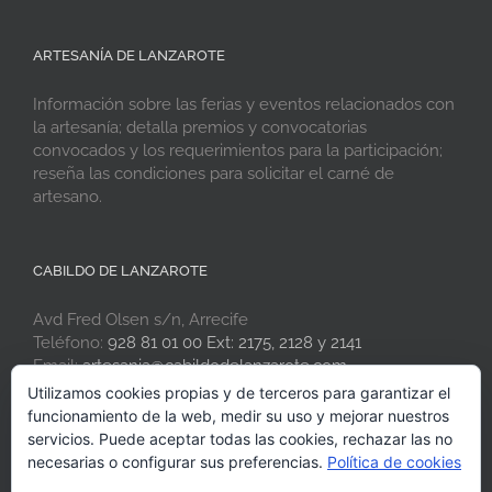
ARTESANÍA DE LANZAROTE
Información sobre las ferias y eventos relacionados con
la artesanía; detalla premios y convocatorias
convocados y los requerimientos para la participación;
reseña las condiciones para solicitar el carné de
artesano.
CABILDO DE LANZAROTE
Avd Fred Olsen s/n, Arrecife
Teléfono:
928 81 01 00 Ext: 2175, 2128 y 2141
Email:
artesania@cabildodelanzarote.com
Web:
www.artesaniadelanzarote.com
Utilizamos cookies propias y de terceros para garantizar el
funcionamiento de la web, medir su uso y mejorar nuestros
servicios. Puede aceptar todas las cookies, rechazar las no
necesarias o configurar sus preferencias.
Política de cookies