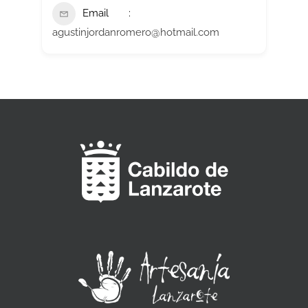
Email
agustinjordanromero@hotmail.com