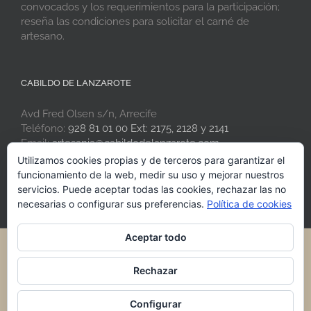
convocados y los requerimientos para la participación;
reseña las condiciones para solicitar el carné de
artesano.
CABILDO DE LANZAROTE
Avd Fred Olsen s/n, Arrecife
Teléfono:
928 81 01 00 Ext: 2175, 2128 y 2141
Email:
artesania@cabildodelanzarote.com
Web:
www.artesaniadelanzarote.com
Utilizamos cookies propias y de terceros para garantizar el
funcionamiento de la web, medir su uso y mejorar nuestros
servicios. Puede aceptar todas las cookies, rechazar las no
necesarias o configurar sus preferencias.
Política de cookies
Aceptar todo
® 2021 Artesania de Lanzarote · Cabildo de Lanzarote
Rechazar
Facebook
Instagram
Rss
Configurar