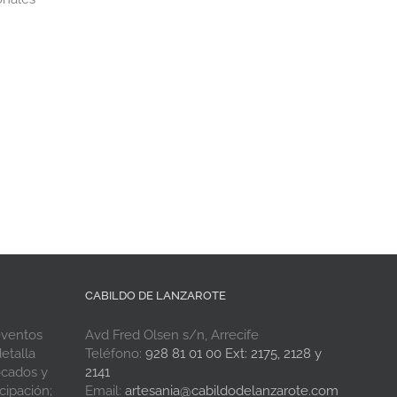
CABILDO DE LANZAROTE
eventos
Avd Fred Olsen s/n, Arrecife
etalla
Teléfono:
928 81 01 00 Ext: 2175, 2128 y
ocados y
2141
cipación;
Email:
artesania@cabildodelanzarote.com