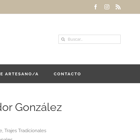
Facebook
Instagram
Rss
Buscar:
DE ARTESANO/A
CONTACTO
or González
, Trajes Tradicionales
onales