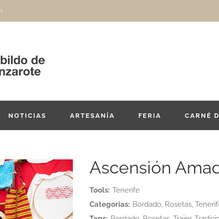
m
NOTICIAS
ARTESANÍA
FERIA
CARNÉ 
Ascensión Amad
Tools:
Tenerife
Categorias:
Bordado, Rosetas, Tenerife
Tags:
Bordado, Rosetas, Trajes Tradici