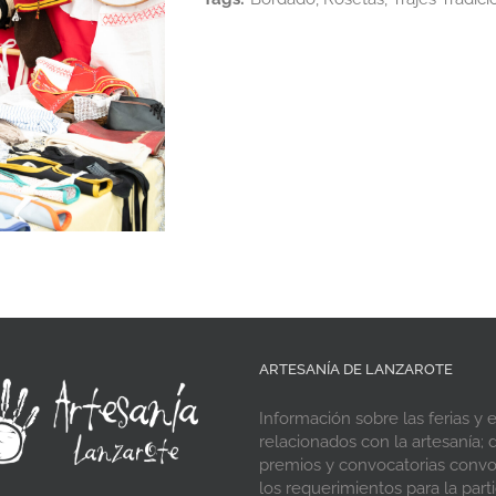
ARTESANÍA DE LANZAROTE
Información sobre las ferias y 
relacionados con la artesanía; d
premios y convocatorias conv
los requerimientos para la parti