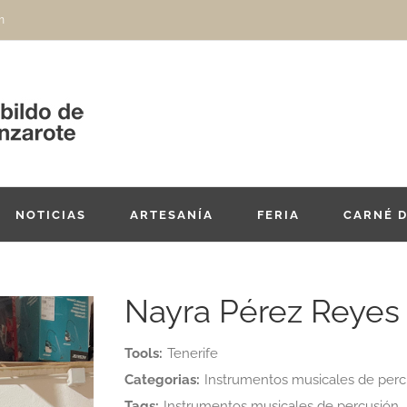
m
NOTICIAS
ARTESANÍA
FERIA
CARNÉ 
Nayra Pérez Reyes
Tools:
Tenerife
Categorias:
Instrumentos musicales de percu
Tags:
Instrumentos musicales de percusión