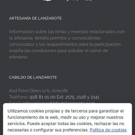
ARTESANÍA DE LANZAROTE
Información sobre las ferias y eventos relacionados con
la artesanía; detalla premios y convocatorias
convocados y los requerimientos para la participación;
reseña las condiciones para solicitar el carné de
artesano.
CABILDO DE LANZAROTE
Avd Fred Olsen s/n, Arrecife
Teléfono:
928 81 01 00 Ext: 2175, 2128 y 2141
Email:
artesania@cabildodelanzarote.com
Web:
www.artesaniadelanzarote.com
Utilizamos cookies propias y de terceros para garantizar el
funcionamiento de la web, medir su uso y mejorar nuestros
servicios. Puede aceptar todas las cookies, rechazar las no
necesarias o configurar sus preferencias.
Política de cookies