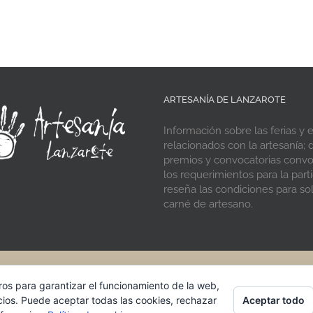
ARTESANÍA DE LANZAROTE
Información sobre las ferias y 
relacionados con la artesanía; d
premios y convocatorias conv
los requerimientos para la parti
reseña las condiciones para soli
carné de artesano.
® 2021 Artesania de Lanzarote · Cabildo de Lanzarote
ros para garantizar el funcionamiento de la web,
Aceptar todo
cios. Puede aceptar todas las cookies, rechazar
Facebook
Instagram
Rss