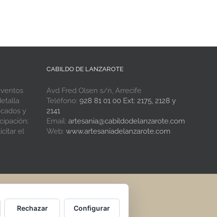
CABILDO DE LANZAROTE
eventos
Avd Fred Olsen s/n, Arrecife
etalla
Teléfono:
928 81 01 00 Ext: 2175, 2128 y
ocados y
2141
cipación;
Email:
artesania@cabildodelanzarote.com
citar el
Web:
www.artesaniadelanzarote.com
Rechazar
Configurar