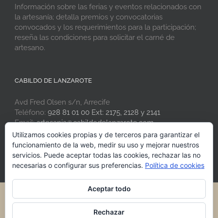
Información sobre las ferias y eventos relacionados con
la artesanía; detalla premios y convocatorias
convocados y los requerimientos para la participación;
reseña las condiciones para solicitar el carné de
artesano.
CABILDO DE LANZAROTE
Avd Fred Olsen s/n, Arrecife
Teléfono:
928 81 01 00 Ext: 2175, 2128 y 2141
Email:
artesania@cabildodelanzarote.com
Web:
www.artesaniadelanzarote.com
Utilizamos cookies propias y de terceros para garantizar el
funcionamiento de la web, medir su uso y mejorar nuestros
servicios. Puede aceptar todas las cookies, rechazar las no
necesarias o configurar sus preferencias.
Política de cookies
Aceptar todo
® 2021 Artesania de Lanzarote · Cabildo de Lanzarote
Rechazar