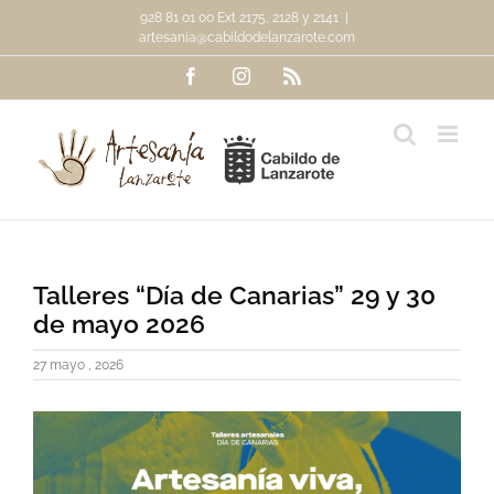
Saltar
928 81 01 00 Ext 2175, 2128 y 2141
|
al
artesania@cabildodelanzarote.com
contenido
Facebook
Instagram
Rss
Talleres “Día de Canarias” 29 y 30
de mayo 2026
27 mayo , 2026
Ver
imagen
más
grande