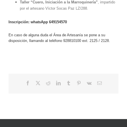
Taller
“Cuero, Iniciación a la Marroquinería”
, impartido
por el artesano Víctor Socas Paz LZ/288.
Inscripción:
whatsApp 649154570
En caso de alguna duda el Área de Artesanía se pone a su
disposición, llamando al teléfono 928810100
ext. 2125 / 2128.
Facebook
X
Reddit
LinkedIn
Tumblr
Pinterest
Vk
Correo
electrónico