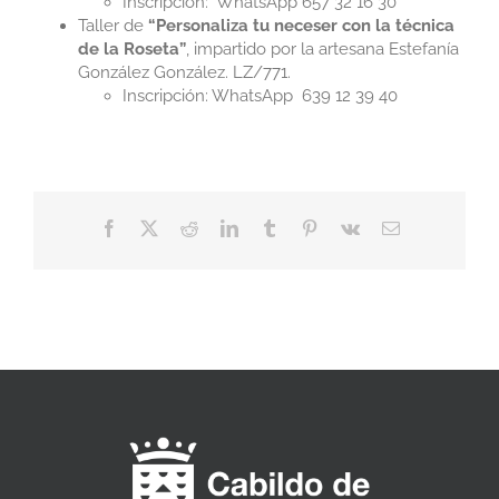
Inscripción:
W
hatsApp 657 32 16 30
Taller de
“Personaliza tu neceser con la técnica
de la Roseta”
, impartido por la artesana Estefanía
González González. LZ/771.
Inscripción: WhatsApp 639 12 39 40
Facebook
X
Reddit
LinkedIn
Tumblr
Pinterest
Vk
Correo
electrónico