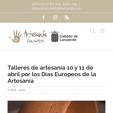
Saltar
928 81 01 00 Ext 2175, 2128 y 2141
|
al
artesania@cabildodelanzarote.com
contenido
Facebook
Instagram
Rss
Talleres de artesanía 10 y 11 de
abril por los Días Europeos de la
Artesanía
6 abril , 2026
Ver
imagen