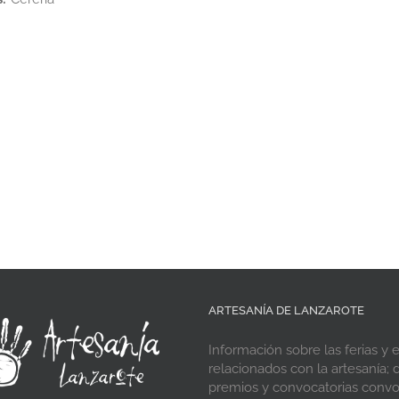
ARTESANÍA DE LANZAROTE
Información sobre las ferias y 
relacionados con la artesanía; d
premios y convocatorias conv