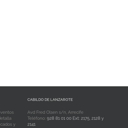
CABILDO DE LANZAROTE
eventos
Avd Fred Olsen s/n, Arrecife
etalla
Teléfono:
928 81 01 00 Ext: 2175, 2128 y
ocados y
2141