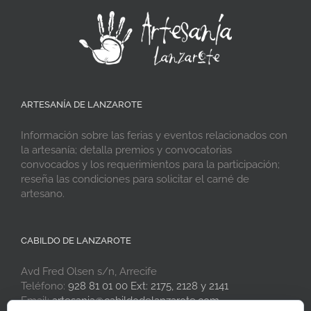
ARTESANÍA DE LANZAROTE
Información sobre las ferias y eventos relacionados con
la artesanía; detalla premios y convocatorias
convocados y los requerimientos para la participación;
reseña las condiciones para solicitar el carné de
artesano.
CABILDO DE LANZAROTE
Avd Fred Olsen s/n, Arrecife
Teléfono:
928 81 01 00 Ext: 2175, 2128 y 2141
Email:
artesania@cabildodelanzarote.com