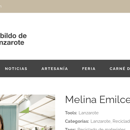
m
NOTICIAS
ARTESANÍA
FERIA
CARNÉ 
Melina Emilce
Tools:
Lanzarote
Categorias:
Lanzarote, Reciclad
Tags:
Reciclado de materiales