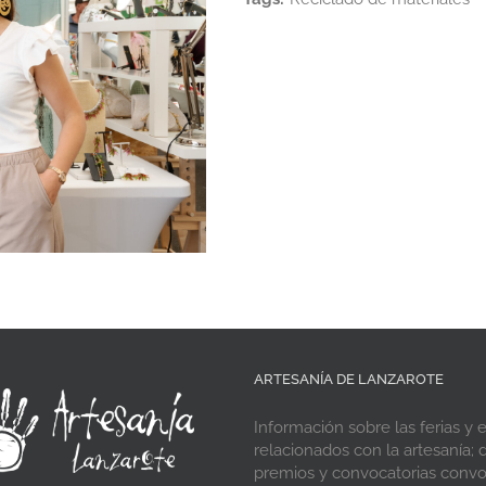
ARTESANÍA DE LANZAROTE
Información sobre las ferias y 
relacionados con la artesanía; d
premios y convocatorias conv