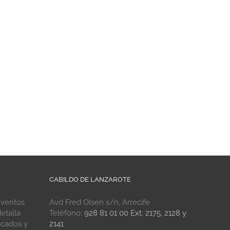
CABILDO DE LANZAROTE
eventos
Avd Fred Olsen s/n, Arrecife
etalla
Teléfono:
928 81 01 00 Ext: 2175, 2128 y
ocados y
2141