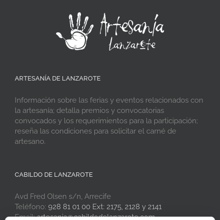
ARTESANÍA DE LANZAROTE
Información sobre las ferias y eventos relacionados con
la artesanía; detalla premios y convocatorias
convocados y los requerimientos para la participación;
reseña las condiciones para solicitar el carné de
artesano.
CABILDO DE LANZAROTE
Avd Fred Olsen s/n, Arrecife
Teléfono:
928 81 01 00 Ext: 2175, 2128 y 2141
Email:
artesania@cabildodelanzarote.com