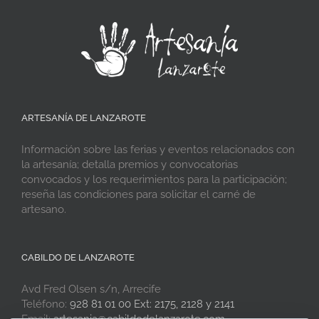
ARTESANÍA DE LANZAROTE
Información sobre las ferias y eventos relacionados con
la artesanía; detalla premios y convocatorias
convocados y los requerimientos para la participación;
reseña las condiciones para solicitar el carné de
artesano.
CABILDO DE LANZAROTE
Avd Fred Olsen s/n, Arrecife
Teléfono:
928 81 01 00 Ext: 2175, 2128 y 2141
Email:
artesania@cabildodelanzarote.com