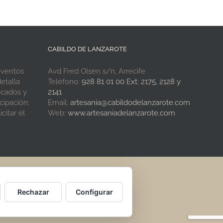
CABILDO DE LANZAROTE
eventos
Avd Fred Olsen s/n, Arrecife
etalla
Teléfono:
928 81 01 00 Ext: 2175, 2128 y
ocados y
2141
cipación;
Email:
artesania@cabildodelanzarote.com
citar el
Web:
www.artesaniadelanzarote.com
Rechazar
Configurar