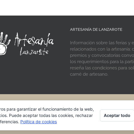
ARTESANÍA DE LANZAROTE
Información sobre las ferias y 
relacionados con la artesanía; d
premios y convocatorias conv
los requerimientos para la parti
reseña las condiciones para soli
carné de artesano.
® 2021 Artesania de Lanzarote · Cabildo de Lanzarote
ros para garantizar el funcionamiento de la web,
Aceptar todo
cios. Puede aceptar todas las cookies, rechazar
Facebook
Instagram
Rss
eferencias.
Política de cookies