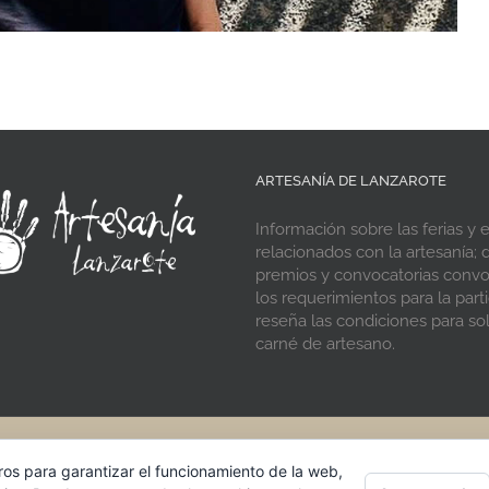
ARTESANÍA DE LANZAROTE
Información sobre las ferias y 
relacionados con la artesanía; d
premios y convocatorias conv
los requerimientos para la parti
reseña las condiciones para soli
carné de artesano.
® 2021 Artesania de Lanzarote · Cabildo de Lanzarote
ros para garantizar el funcionamiento de la web,