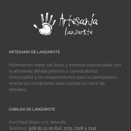
ARTESANÍA DE LANZAROTE
Información sobre las ferias y eventos relacionados con
la artesanía; detalla premios y convocatorias
convocados y los requerimientos para la participación;
reseña las condiciones para solicitar el carné de
artesano.
CABILDO DE LANZAROTE
Avd Fred Olsen s/n, Arrecife
Teléfono:
928 81 01 00 Ext: 2175, 2128 y 2141