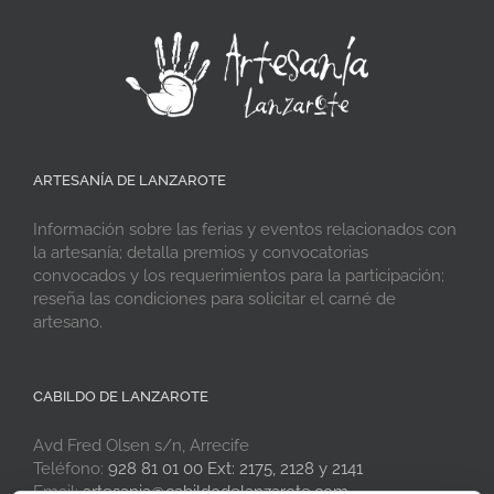
ARTESANÍA DE LANZAROTE
Información sobre las ferias y eventos relacionados con
la artesanía; detalla premios y convocatorias
convocados y los requerimientos para la participación;
reseña las condiciones para solicitar el carné de
artesano.
CABILDO DE LANZAROTE
Avd Fred Olsen s/n, Arrecife
Teléfono:
928 81 01 00 Ext: 2175, 2128 y 2141
Email:
artesania@cabildodelanzarote.com