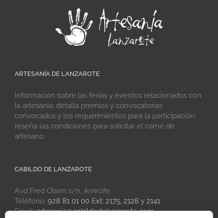
ARTESANÍA DE LANZAROTE
Información sobre las ferias y eventos relacionados con
la artesanía; detalla premios y convocatorias
convocados y los requerimientos para la participación;
reseña las condiciones para solicitar el carné de
artesano.
CABILDO DE LANZAROTE
Avd Fred Olsen s/n, Arrecife
Teléfono:
928 81 01 00 Ext: 2175, 2128 y 2141
Email:
artesania@cabildodelanzarote.com