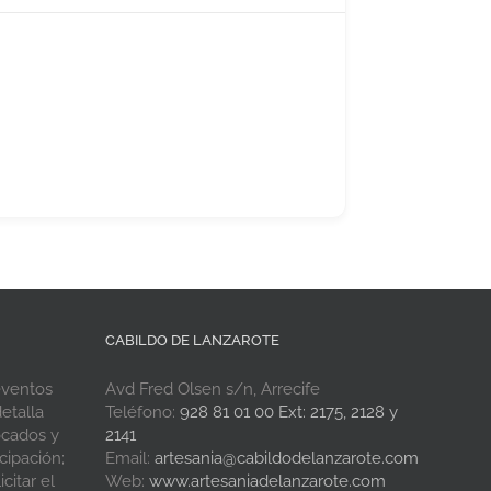
CABILDO DE LANZAROTE
eventos
Avd Fred Olsen s/n, Arrecife
etalla
Teléfono:
928 81 01 00 Ext: 2175, 2128 y
ocados y
2141
cipación;
Email:
artesania@cabildodelanzarote.com
citar el
Web:
www.artesaniadelanzarote.com