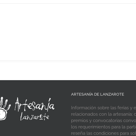
ARTESANÍA DE LANZAROTE
Información sobre las ferias y 
relacionados con la artesanía; d
premios y convocatorias conv
los requerimientos para la parti
reseña las condiciones para soli