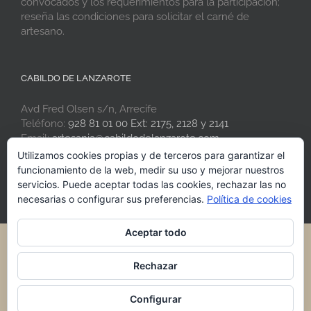
convocados y los requerimientos para la participación;
reseña las condiciones para solicitar el carné de
artesano.
CABILDO DE LANZAROTE
Avd Fred Olsen s/n, Arrecife
Teléfono:
928 81 01 00 Ext: 2175, 2128 y 2141
Email:
artesania@cabildodelanzarote.com
Web:
www.artesaniadelanzarote.com
Utilizamos cookies propias y de terceros para garantizar el
funcionamiento de la web, medir su uso y mejorar nuestros
servicios. Puede aceptar todas las cookies, rechazar las no
necesarias o configurar sus preferencias.
Política de cookies
Aceptar todo
® 2021 Artesania de Lanzarote · Cabildo de Lanzarote
Rechazar
Facebook
Instagram
Rss
Configurar