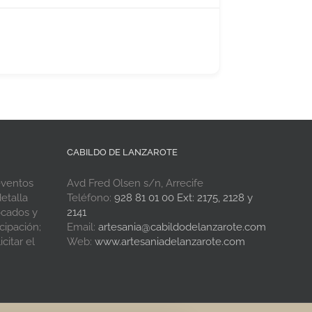
CABILDO DE LANZAROTE
eventos
Avd Fred Olsen s/n, Arrecife
etalla
Teléfono:
928 81 01 00 Ext: 2175, 2128 y
ocados y
2141
cipación;
Email:
artesania@cabildodelanzarote.com
citar el
Web:
www.artesaniadelanzarote.com