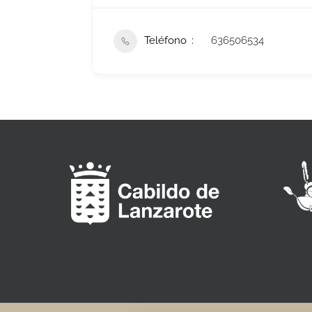
Teléfono
636506534