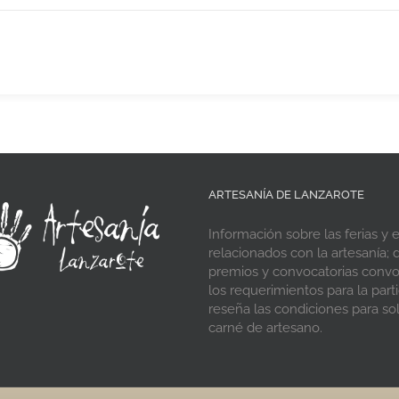
ARTESANÍA DE LANZAROTE
Información sobre las ferias y 
relacionados con la artesanía; d
premios y convocatorias conv
los requerimientos para la parti
reseña las condiciones para soli
carné de artesano.