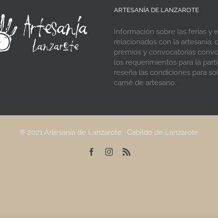
ARTESANÍA DE LANZAROTE
Información sobre las ferias y 
relacionados con la artesanía; d
premios y convocatorias conv
los requerimientos para la parti
reseña las condiciones para soli
carné de artesano.
® 2021 Artesania de Lanzarote · Cabildo de Lanzarote
Facebook
Instagram
Rss