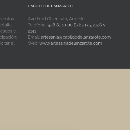
CABILDO DE LANZAROTE
eventos
Avd Fred Olsen s/n, Arrecife
etalla
Teléfono:
928 81 01 00 Ext: 2175, 2128 y
ocados y
2141
cipación;
Email:
artesania@cabildodelanzarote.com
citar el
Web:
www.artesaniadelanzarote.com