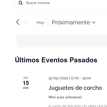
Navegación
Introduce
la
de
palabra
clave.
Próximamente
Hoy
búsqueda
Busca
Seleccionar
Eventos
fecha.
y
para
la
vistas
palabra
clave.
de
Últimos Eventos Pasados
Eventos
SEP
15/09/2025 | 17:00
-
19:00
15
Juguetes de corcho
2025
Mini aula artesanal
A cargo de VolcArte Un taller práct