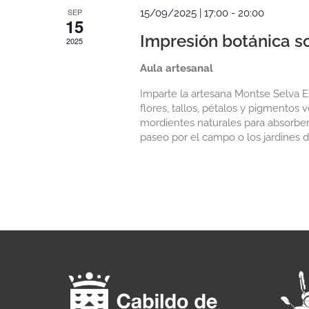
SEP
15/09/2025 | 17:00
-
20:00
15
Impresión botánica so
2025
Aula artesanal
Imparte la artesana Montse Selva El
flores, tallos, pétalos y pigmentos
mordientes naturales para absorber 
paseo por el campo o los jardines del 