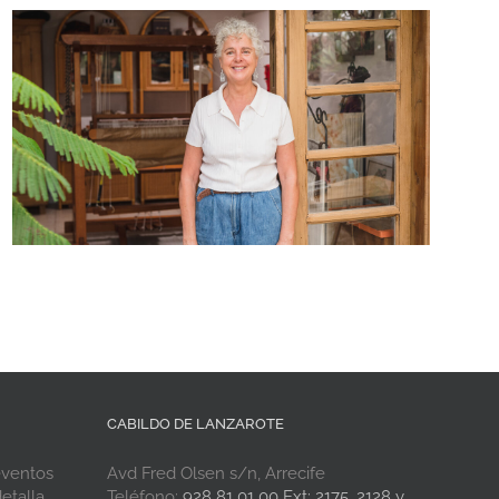
CABILDO DE LANZAROTE
eventos
Avd Fred Olsen s/n, Arrecife
etalla
Teléfono:
928 81 01 00 Ext: 2175, 2128 y