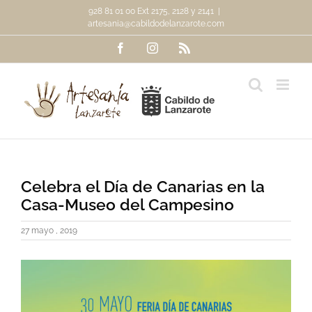
Saltar
928 81 01 00 Ext 2175, 2128 y 2141
|
al
artesania@cabildodelanzarote.com
contenido
Facebook
Instagram
Rss
Celebra el Día de Canarias en la
Casa-Museo del Campesino
27 mayo , 2019
Ver
imagen
más
grande