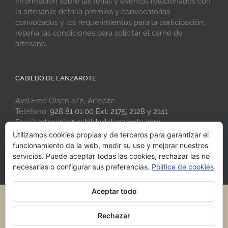
Información sobre las ferias y eventos relacionados con
la artesanía; detalla premios y convocatorias
convocados y los requerimientos para la participación;
reseña las condiciones para solicitar el carné de
artesano.
CABILDO DE LANZAROTE
Avd Fred Olsen s/n, Arrecife
Teléfono:
928 81 01 00 Ext: 2175, 2128 y 2141
Email:
artesania@cabildodelanzarote.com
Web:
www.artesaniadelanzarote.com
Utilizamos cookies propias y de terceros para garantizar el
funcionamiento de la web, medir su uso y mejorar nuestros
servicios. Puede aceptar todas las cookies, rechazar las no
necesarias o configurar sus preferencias.
Política de cookies
Aceptar todo
® 2021 Artesania de Lanzarote · Cabildo de Lanzarote
Rechazar