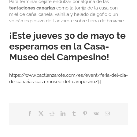
Para terminar déjate endulzar por alguna de las
tentaciones canarias
como la torrija de la casa con
miel de caña, canela, vainilla y helado de gofio o un
volcán explosivo de Lanzarote sobre tierra de brownie.
¡Este jueves 30 de mayo te
esperamos en la Casa-
Museo del Campesino!
https://www.cactlanzarote.com/es/event/feria-del-dia-
de-canarias-casa-museo-del-campesino/
[:]
Facebook
X
Reddit
LinkedIn
Tumblr
Pinterest
Vk
Correo
electrónico