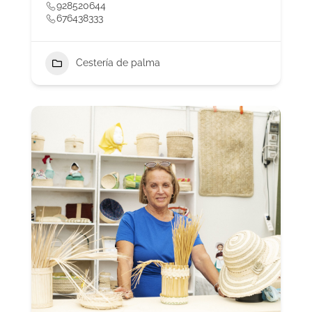
928520644
676438333
Cestería de palma