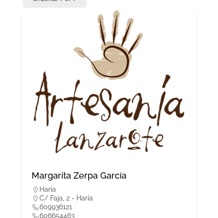
Margarita Zerpa García
Haría
C/ Faja, 2 - Haría
609936121
606654463