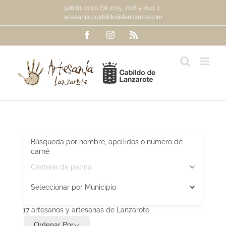
Saltar
928 81 01 00 Ext 2175, 2128 y 2141
|
al
artesania@cabildodelanzarote.com
contenido
Facebook
Instagram
Rss
Búsqueda por nombre, apellidos o número de
carné
Cestería de palma
Seleccionar por Municipio
17
artesanos y artesanas de Lanzarote
Ordenar Por