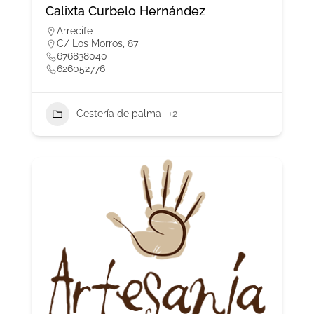
Calixta Curbelo Hernández
Arrecife
C/ Los Morros, 87
676838040
626052776
Cestería de palma
+2