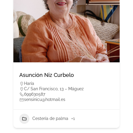
Asunción Niz Curbelo
Haría
C/ San Francisco, 13 – Máguez
699630587
sensinicu@hotmail.es
Cestería de palma
+1