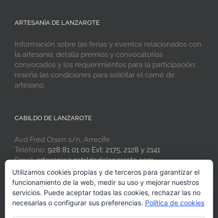
ARTESANÍA DE LANZAROTE
Información sobre las ferias y eventos relacionados con
la artesanía; detalla premios y convocatorias
convocados y los requerimientos para la participación;
reseña las condiciones para solicitar el carné de
artesano.
CABILDO DE LANZAROTE
Avd Fred Olsen s/n, Arrecife
Teléfono:
928 81 01 00 Ext: 2175, 2128 y 2141
Email:
artesania@cabildodelanzarote.com
Web:
www.artesaniadelanzarote.com
Utilizamos cookies propias y de terceros para garantizar el
funcionamiento de la web, medir su uso y mejorar nuestros
servicios. Puede aceptar todas las cookies, rechazar las no
necesarias o configurar sus preferencias.
Política de cookies