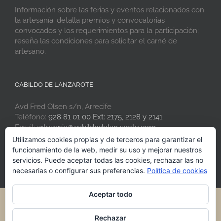
Información sobre las ferias y eventos relacionados con
la artesanía; detalla premios y convocatorias
convocados y los requerimientos para la participación;
reseña las condiciones para solicitar el carné de
artesano.
CABILDO DE LANZAROTE
Avd Fred Olsen s/n, Arrecife
Teléfono:
928 81 01 00 Ext: 2175, 2128 y 2141
Email:
artesania@cabildodelanzarote.com
Web:
www.artesaniadelanzarote.com
Utilizamos cookies propias y de terceros para garantizar el
funcionamiento de la web, medir su uso y mejorar nuestros
servicios. Puede aceptar todas las cookies, rechazar las no
necesarias o configurar sus preferencias.
Política de cookies
Aceptar todo
® 2021 Artesania de Lanzarote · Cabildo de Lanzarote
Rechazar