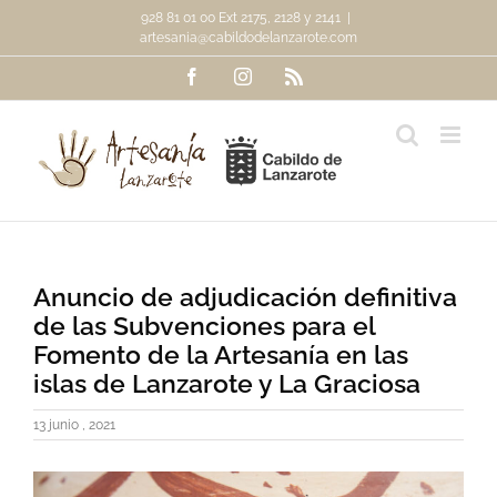
Saltar
928 81 01 00 Ext 2175, 2128 y 2141
|
al
artesania@cabildodelanzarote.com
contenido
Facebook
Instagram
Rss
Anuncio de adjudicación definitiva
de las Subvenciones para el
Fomento de la Artesanía en las
islas de Lanzarote y La Graciosa
13 junio , 2021
Ver