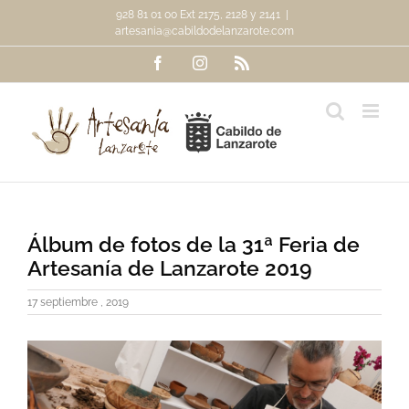
Saltar
928 81 01 00 Ext 2175, 2128 y 2141
|
al
artesania@cabildodelanzarote.com
contenido
Facebook
Instagram
Rss
Álbum de fotos de la 31ª Feria de
Artesanía de Lanzarote 2019
17 septiembre , 2019
Ver
imagen
más
grande