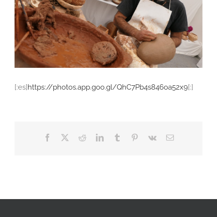
[:es]
https://photos.app.goo.gl/QhC7Pb4s846oa52x9
[:]
Facebook
X
Reddit
LinkedIn
Tumblr
Pinterest
Vk
Correo
electrónico