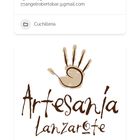
angelrobertobar.@gmail.com
Cuchillería