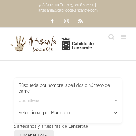
Saltar
928 81 01 00 Ext 2175, 2128 y 2141
|
al
artesania@cabildodelanzarote.com
contenido
Facebook
Instagram
Rss
Búsqueda por nombre, apellidos o número de
carné
Cuchillería
Seleccionar por Municipio
2
artesanos y artesanas de Lanzarote
Ordenar Por